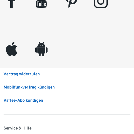
facebook
youtube
pinterest
instagram
appleinc
android
Vertrag widerrufen
Mobilfunkvertrag kündigen
Kaffee-Abo kündigen
Service & Hilfe