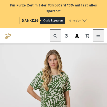
Für kurze Zeit mit der TchiboCard 15% auf fast alles
sparen!*
DANKE26
Code kopieren
Hinweis*