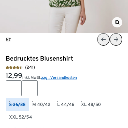
1/7
Bedrucktes Blusenshirt
(241)
12,99
inkl. MwSt.
zzgl. Versandkosten
S 36/38
M 40/42
L 44/46
XL 48/50
XXL 52/54