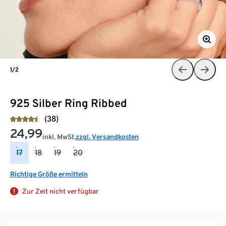
1/2
925 Silber Ring Ribbed
(38)
24,99
inkl. MwSt.
zzgl. Versandkosten
17
18
19
20
Richtige Größe ermitteln
Zur Zeit nicht verfügbar