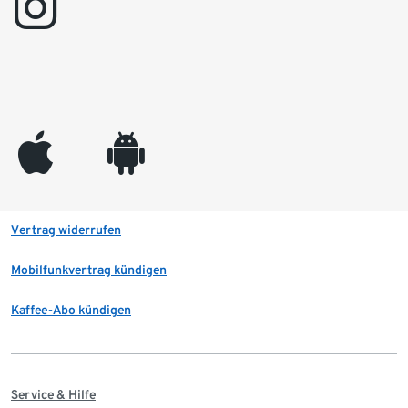
instagram
appleinc
android
Vertrag widerrufen
Mobilfunkvertrag kündigen
Kaffee-Abo kündigen
Service & Hilfe