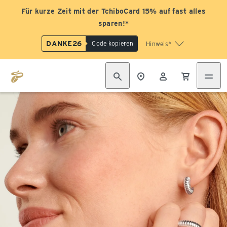
Für kurze Zeit mit der TchiboCard 15% auf fast alles
sparen!*
DANKE26
Code kopieren
Hinweis*