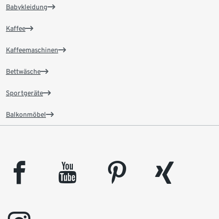
Babykleidung
Kaffee
Kaffeemaschinen
Bettwäsche
Sportgeräte
Balkonmöbel
facebook
youtube
pinterest
xing