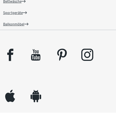
Bettwäsche
Sportgeräte
Balkonmöbel
facebook
youtube
pinterest
instagram
appleinc
android