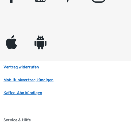
appleinc
android
Vertrag widerrufen
Mobilfunkvertrag kündigen
Kaffee-Abo kündigen
Service & Hilfe