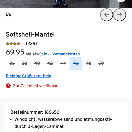
1/6
Softshell-Mantel
(239)
69,95
inkl. MwSt.
inkl. Versandkosten
36
38
40
42
44
46
48
50
Richtige Größe ermitteln
Zur Zeit nicht verfügbar
Bestellnummer: 166656
Winddicht, wasserabweisend und atmungsaktiv
durch 3-Lagen-Laminat