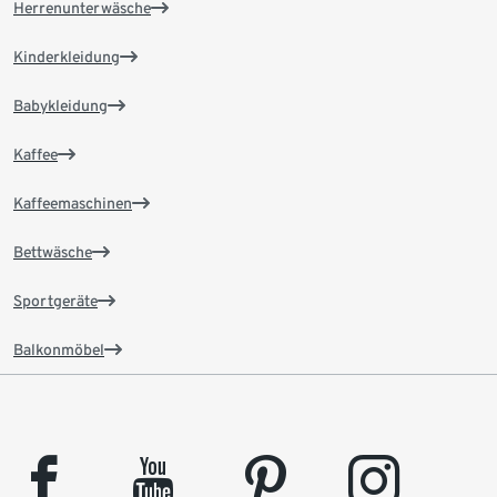
Herrenunterwäsche
Kinderkleidung
Babykleidung
Kaffee
Kaffeemaschinen
Bettwäsche
Sportgeräte
Balkonmöbel
facebook
youtube
pinterest
instagram