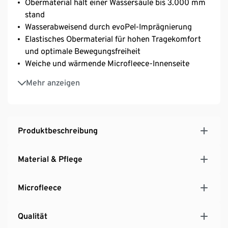
Obermaterial hält einer Wassersäule bis 3.000 mm
stand
Wasserabweisend durch evoPel-Imprägnierung
Elastisches Obermaterial für hohen Tragekomfort
und optimale Bewegungsfreiheit
Weiche und wärmende Microfleece-Innenseite
Mit hochschließender, verstellbarer Kapuze mit
Mehr anzeigen
Kordelzug
2-Wege-Reißverschluss mit Kinnschutz
2 seitliche Reißverschlusstaschen
Leicht taillierter Schnitt mit abgerundetem Saum
Produktbeschreibung
vorne und hinten
In der Taille weitenverstellbar durch innenliegenden
Material & Pflege
Kordelzug
Leicht verlängerte Rückenpartie mit Schlitz
Microfleece
Ärmelenden durch Klettverschlüsse
weitenverstellbar
Qualität