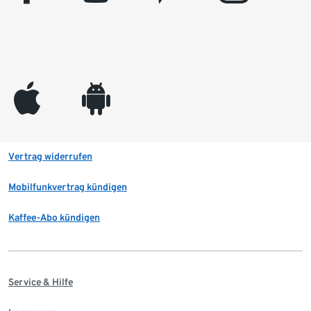
appleinc
android
Vertrag widerrufen
Mobilfunkvertrag kündigen
Kaffee-Abo kündigen
Service & Hilfe