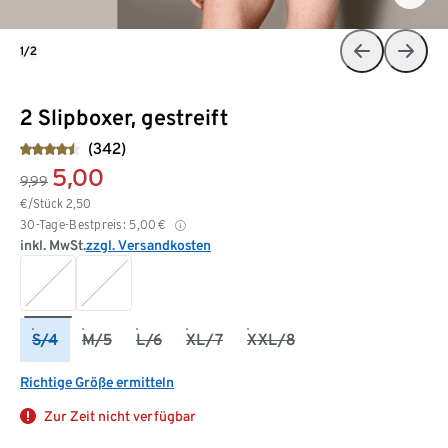
1/2
2 Slipboxer, gestreift
(342)
5,00
9,99
€/Stück
2,50
30-Tage-Bestpreis:
5,00
€
inkl. MwSt.
zzgl. Versandkosten
S/4
M/5
L/6
XL/7
XXL/8
Richtige Größe ermitteln
Zur Zeit nicht verfügbar