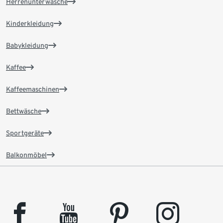
Herrenunterwäsche
Kinderkleidung
Babykleidung
Kaffee
Kaffeemaschinen
Bettwäsche
Sportgeräte
Balkonmöbel
facebook
youtube
pinterest
instagram