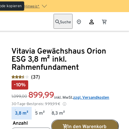
ode kopieren
Hinweis*
Suche
Vitavia Gewächshaus Orion
ESG 3,8 m² inkl.
Rahmenfundament
(37)
-10%
899,99
1.099,00
inkl. MwSt.
zzgl. Versandkosten
30-Tage-Bestpreis:
999,99
€
3,8 m²
5 m²
8,3 m²
Anzahl
In den Warenkorb