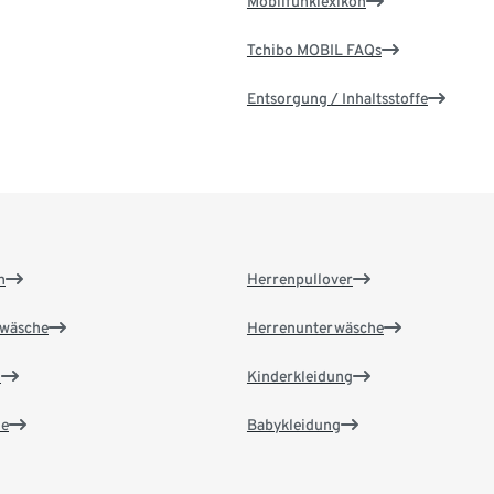
Mobilfunklexikon
Tchibo MOBIL FAQs
Entsorgung / Inhaltsstoffe
n
Herrenpullover
wäsche
Herrenunterwäsche
n
Kinderkleidung
e
Babykleidung