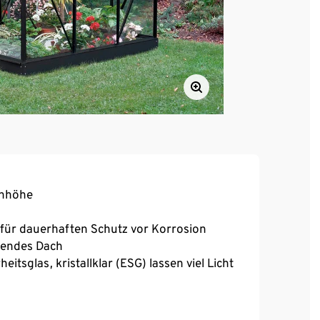
ehhöhe
 für dauerhaften Schutz vor Korrosion
tendes Dach
tsglas, kristallklar (ESG) lassen viel Licht
nhöhe ‒ bietet so im Vergleich zur kleinen