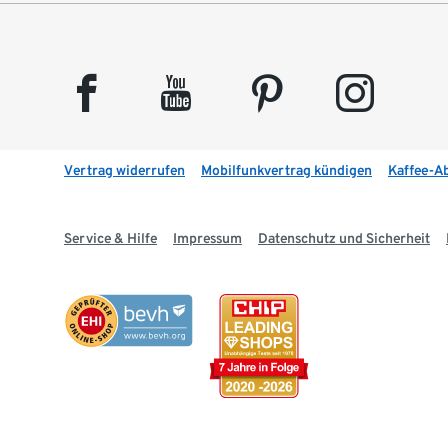
facebook
youtube
pinterest
instagram
Vertrag widerrufen
Mobilfunkvertrag kündigen
Kaffee-A
Service & Hilfe
Impressum
Datenschutz und Sicherheit