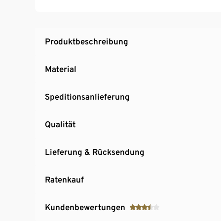
Inkl. aufstellbarem Dachfenster, Schiebetür, 
Vitavia gewährt bei diesem Gewächshaus 15 J
Rahmen
Produktbeschreibung
Material
Speditionsanlieferung
Qualität
Lieferung & Rücksendung
Ratenkauf
Kundenbewertungen