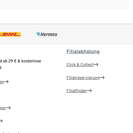
Filialabholung
d ab 29 € & kostenlose
Click & Collect
.
Filialreservierung
en
Filialfinder
ner