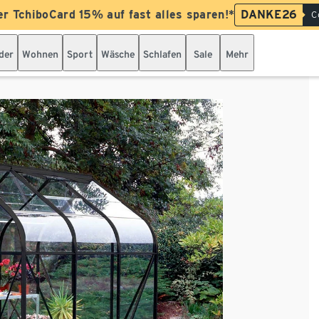
er TchiboCard 15% auf fast alles sparen!*
DANKE26
C
der
Wohnen
Sport
Wäsche
Schlafen
Sale
Mehr