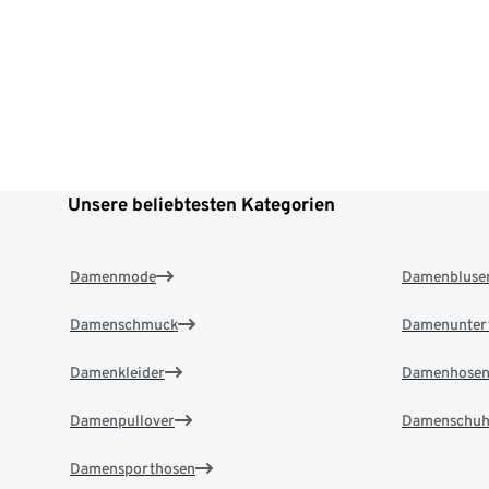
Unsere beliebtesten Kategorien
Damenmode
Damenbluse
Damenschmuck
Damenunter
Damenkleider
Damenhose
Damenpullover
Damenschuh
Damensporthosen