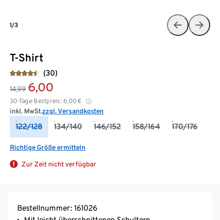
1/3
T-Shirt
(30)
6,00
14,99
30-Tage-Bestpreis:
6,00
€
inkl. MwSt.
zzgl. Versandkosten
122/128
134/140
146/152
158/164
170/176
Richtige Größe ermitteln
Zur Zeit nicht verfügbar
Bestellnummer: 161026
Mit leicht überschnittenen Schultern