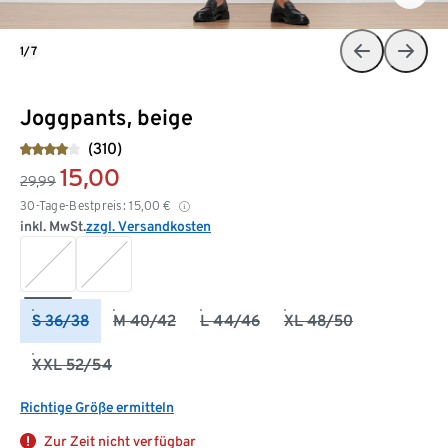
1/7
Joggpants, beige
(310)
15,00
29,99
30-Tage-Bestpreis:
15,00
€
inkl. MwSt.
zzgl. Versandkosten
S 36/38
M 40/42
L 44/46
XL 48/50
XXL 52/54
Richtige Größe ermitteln
Zur Zeit nicht verfügbar