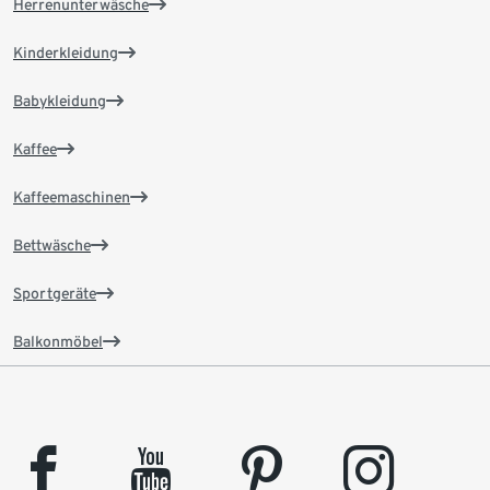
Herrenunterwäsche
Kinderkleidung
Babykleidung
Kaffee
Kaffeemaschinen
Bettwäsche
Sportgeräte
Balkonmöbel
facebook
youtube
pinterest
instagram