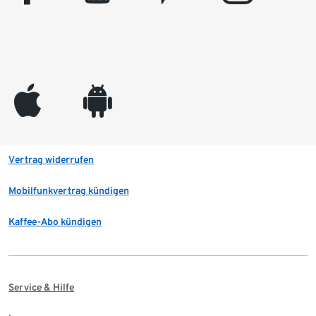
appleinc
android
Vertrag widerrufen
Mobilfunkvertrag kündigen
Kaffee-Abo kündigen
Service & Hilfe