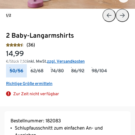
1/2
2 Baby-Langarmshirts
(36)
14,99
inkl. MwSt.
zzgl. Versandkosten
€/Stück
7,50
50/56
62/68
74/80
86/92
98/104
Richtige Größe ermitteln
Zur Zeit nicht verfügbar
Bestellnummer: 182083
Schlupfausschnitt zum einfachen An- und