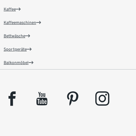
Kaffee
Kaffeemaschinen
Bettwäsche
Sportgeräte
Balkonmöbel
facebook
youtube
pinterest
instagram