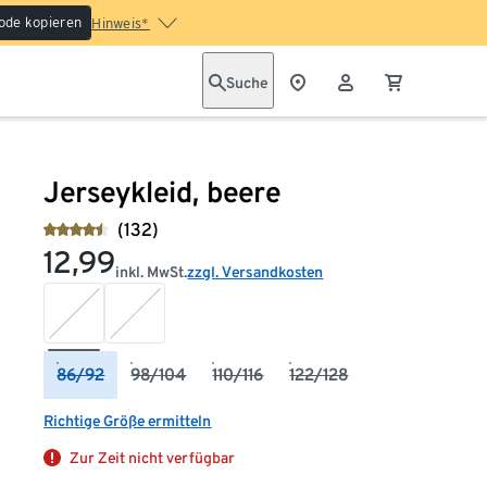
ode kopieren
Hinweis*
Suche
Jerseykleid, beere
(132)
12,99
inkl. MwSt.
zzgl. Versandkosten
86/92
98/104
110/116
122/128
Richtige Größe ermitteln
Zur Zeit nicht verfügbar