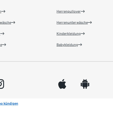
n
Herrenpullover
wäsche
Herrenunterwäsche
n
Kinderkleidung
e
Babykleidung
gram
appleinc
android
bo kündigen