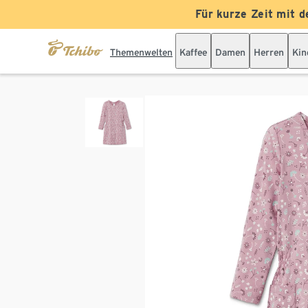
Für kurze Zeit mit d
Themenwelten
Kaffee
Damen
Herren
Kin