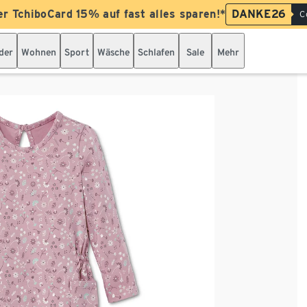
er TchiboCard 15% auf fast alles sparen!*
DANKE26
C
der
Wohnen
Sport
Wäsche
Schlafen
Sale
Mehr