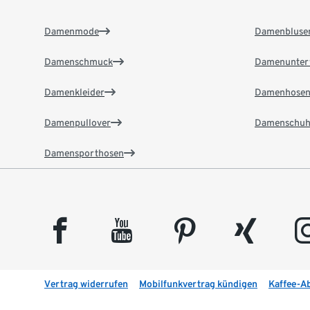
Damenmode
Damenbluse
Damenschmuck
Damenunter
Damenkleider
Damenhose
Damenpullover
Damenschuh
Damensporthosen
facebook
youtube
pinterest
xing
insta
Vertrag widerrufen
Mobilfunkvertrag kündigen
Kaffee-A