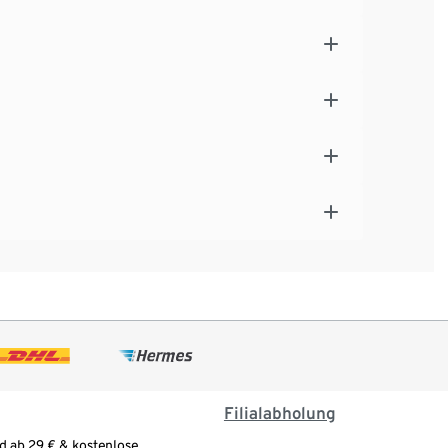
Filialabholung
d ab 29 € & kostenlose