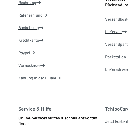
Rechnung
Rücksendung
Ratenzahlung
Versandkost
Bankeinzug
Lieferzeit
Kreditkarte
Versandpart
Paypal
Packstation
Vorauskasse
Lieferadress
Zahlung in der Filiale
Service & Hilfe
TchiboCar
Online-Services nutzen & schnell Antworten
Jetzt kostenl
finden.