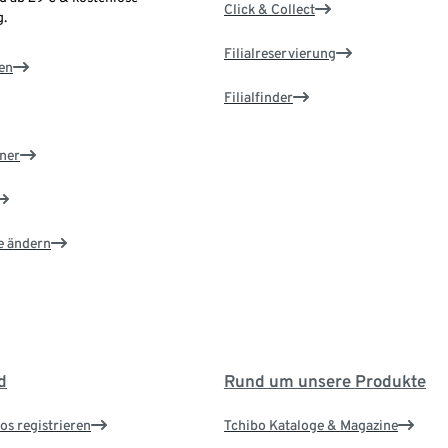
Click & Collect
.
Filialreservierung
en
Filialfinder
ner
e ändern
d
Rund um unsere Produkte
os registrieren
Tchibo Kataloge & Magazine