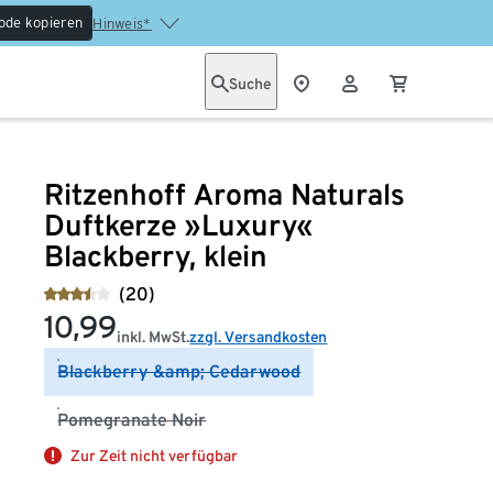
ode kopieren
Hinweis*
Suche
Ritzenhoff Aroma Naturals
Duftkerze »Luxury«
Blackberry, klein
(20)
10,99
inkl. MwSt.
zzgl. Versandkosten
Blackberry &amp; Cedarwood
Pomegranate Noir
Zur Zeit nicht verfügbar