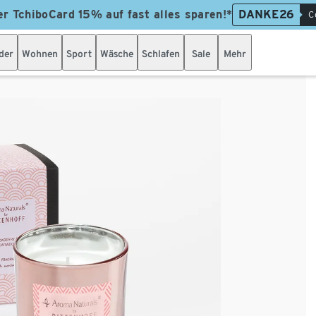
er TchiboCard 15% auf fast alles sparen!*
DANKE26
C
der
Wohnen
Sport
Wäsche
Schlafen
Sale
Mehr