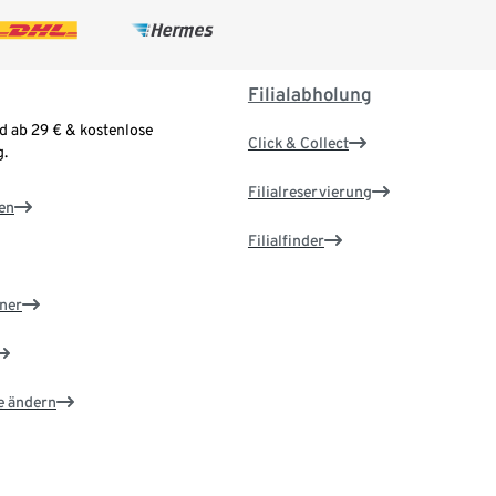
Filialabholung
d ab 29 € & kostenlose
Click & Collect
.
Filialreservierung
en
Filialfinder
ner
e ändern