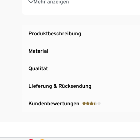
Mehr anzeigen
Herznote: Bergamotte, Zitrone, Mandarine, 
Basisnote: Seeduft, Maiglöckchen, Kokos, G
Produktbeschreibung
Material
Qualität
Lieferung & Rücksendung
Kundenbewertungen