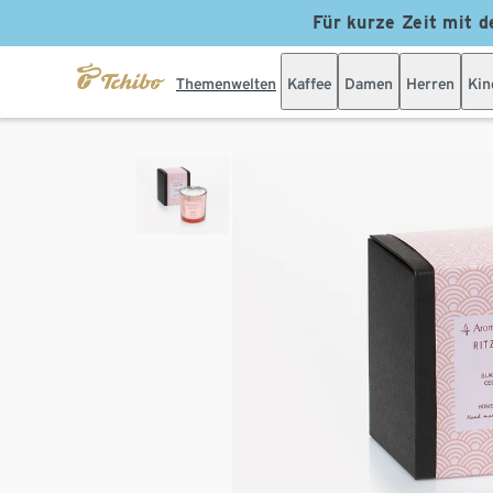
Für kurze Zeit mit d
Themenwelten
Kaffee
Damen
Herren
Kin