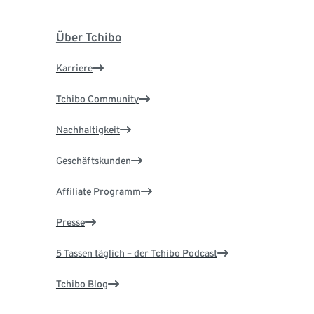
Über Tchibo
Karriere
Tchibo Community
Nachhaltigkeit
Geschäftskunden
Affiliate Programm
Presse
5 Tassen täglich – der Tchibo Podcast
Tchibo Blog