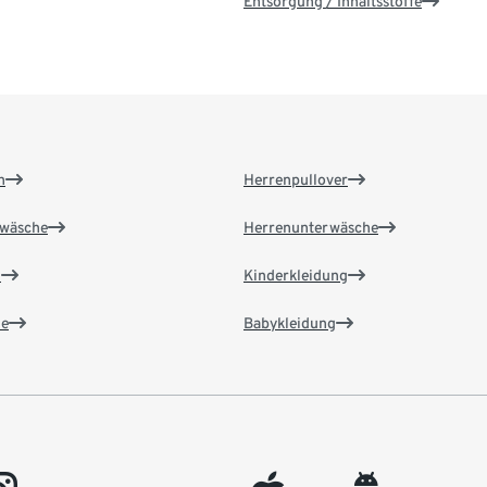
Entsorgung / Inhaltsstoffe
n
Herrenpullover
wäsche
Herrenunterwäsche
n
Kinderkleidung
e
Babykleidung