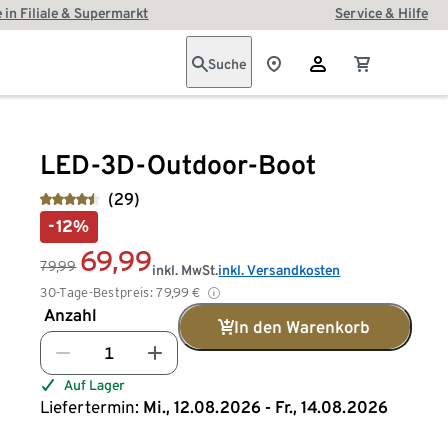
 in Filiale & Supermarkt
Service & Hilfe
Suche
LED-3D-Outdoor-Boot
(29)
-12%
69,99
79,99
inkl. MwSt.
inkl. Versandkosten
30-Tage-Bestpreis:
79,99
€
Anzahl
In den Warenkorb
Auf Lager
Liefertermin:
Mi., 12.08.2026 - Fr., 14.08.2026