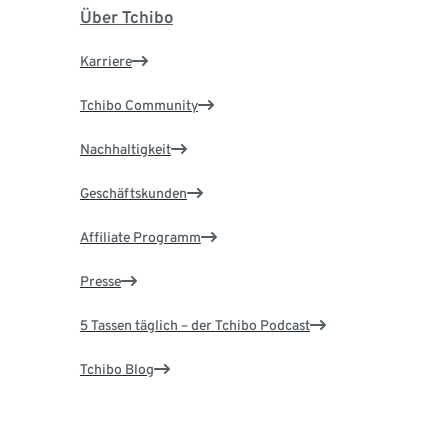
Über Tchibo
Karriere
Tchibo Community
Nachhaltigkeit
Geschäftskunden
Affiliate Programm
Presse
5 Tassen täglich – der Tchibo Podcast
Tchibo Blog