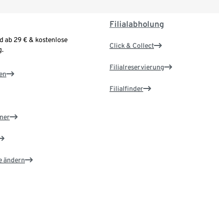
Filialabholung
d ab 29 € & kostenlose
Click & Collect
.
Filialreservierung
en
Filialfinder
ner
e ändern