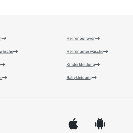
n
Herrenpullover
wäsche
Herrenunterwäsche
n
Kinderkleidung
e
Babykleidung
appleinc
android