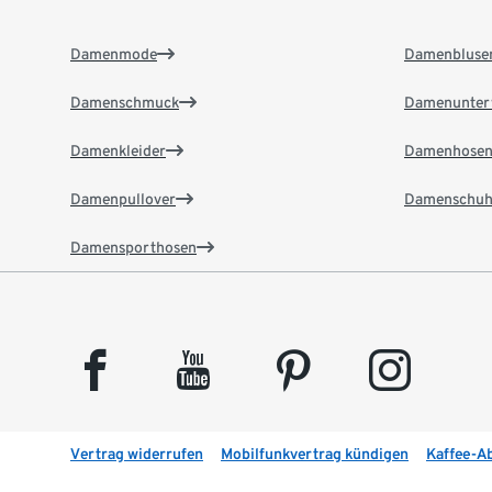
Damenmode
Damenbluse
Damenschmuck
Damenunter
Damenkleider
Damenhose
Damenpullover
Damenschuh
Damensporthosen
facebook
youtube
pinterest
instagram
Vertrag widerrufen
Mobilfunkvertrag kündigen
Kaffee-A