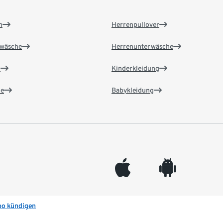
n
Herrenpullover
wäsche
Herrenunterwäsche
n
Kinderkleidung
e
Babykleidung
appleinc
android
bo kündigen