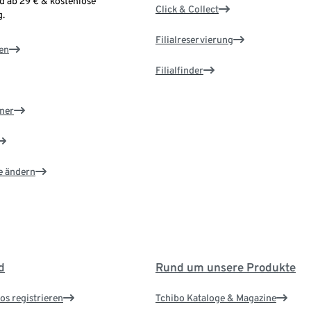
d ab 29 € & kostenlose
Click & Collect
.
Filialreservierung
en
Filialfinder
ner
e ändern
d
Rund um unsere Produkte
os registrieren
Tchibo Kataloge & Magazine