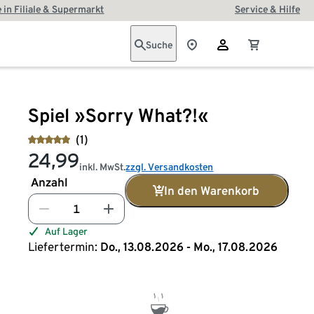
 in Filiale & Supermarkt
Service & Hilfe
Suche
Spiel »Sorry What?!«
(1)
24,99
inkl. MwSt.
zzgl. Versandkosten
Anzahl
In den Warenkorb
Auf Lager
Liefertermin:
Do., 13.08.2026 - Mo., 17.08.2026