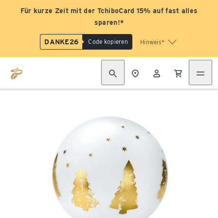
Für kurze Zeit mit der TchiboCard 15% auf fast alles
sparen!*
DANKE26
Code kopieren
Hinweis*