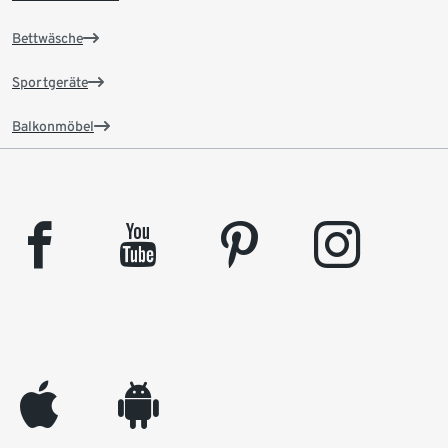
Bettwäsche
Sportgeräte
Balkonmöbel
facebook
youtube
pinterest
instagram
appleinc
android