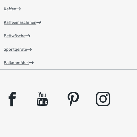
Kaffee
Kaffeemaschinen
Bettwäsche
Sportgeräte
Balkonmöbel
facebook
youtube
pinterest
instagram