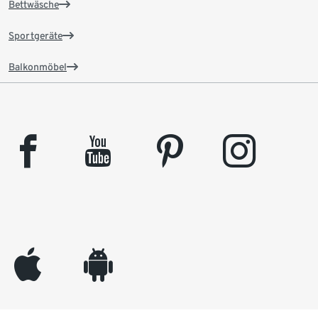
Bettwäsche
Sportgeräte
Balkonmöbel
facebook
youtube
pinterest
instagram
appleinc
android