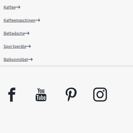
Kaffee
Kaffeemaschinen
Bettwäsche
Sportgeräte
Balkonmöbel
facebook
youtube
pinterest
instagram