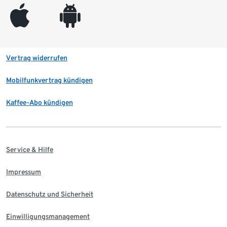
appleinc
android
Vertrag widerrufen
Mobilfunkvertrag kündigen
Kaffee-Abo kündigen
Service & Hilfe
Impressum
Datenschutz und Sicherheit
Einwilligungsmanagement