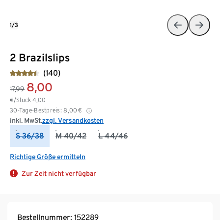
1/3
2 Brazilslips
(140)
8,00
17,99
€/Stück
4,00
30-Tage-Bestpreis:
8,00
€
inkl. MwSt.
zzgl. Versandkosten
S 36/38
M 40/42
L 44/46
Richtige Größe ermitteln
Zur Zeit nicht verfügbar
Bestellnummer: 152289