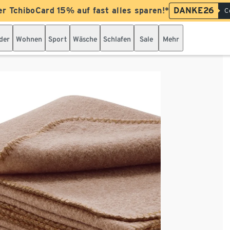
er TchiboCard 15% auf fast alles sparen!*
DANKE26
C
der
Wohnen
Sport
Wäsche
Schlafen
Sale
Mehr