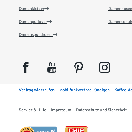
Damenkleider
Damenhose
Damenpullover
Damenschuh
Damensporthosen
facebook
youtube
pinterest
instagram
Vertrag widerrufen
Mobilfunkvertrag kündigen
Kaffee-A
Service & Hilfe
Impressum
Datenschutz und Sicherheit