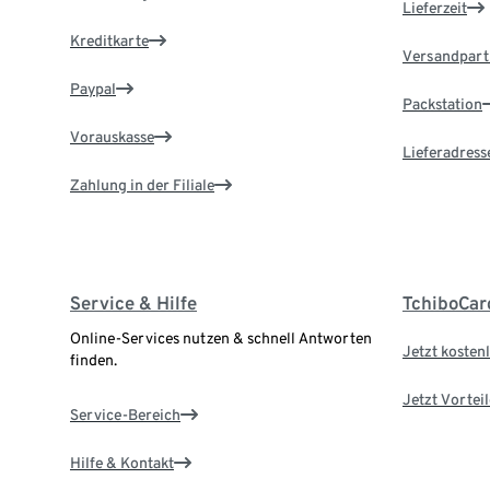
Lieferzeit
Kreditkarte
Versandpart
Paypal
Packstation
Vorauskasse
Lieferadress
Zahlung in der Filiale
Service & Hilfe
TchiboCar
Online-Services nutzen & schnell Antworten
Jetzt kostenl
finden.
Jetzt Vortei
Service-Bereich
Hilfe & Kontakt