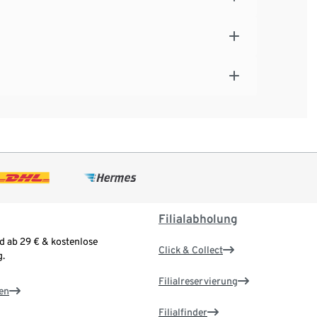
Filialabholung
d ab 29 € & kostenlose
Click & Collect
.
Filialreservierung
en
Filialfinder