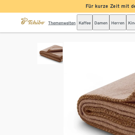
Für kurze Zeit mit d
Themenwelten
Kaffee
Damen
Herren
Kin