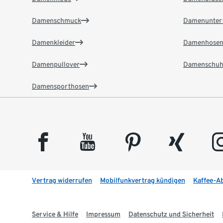
Damenschmuck
Damenunter
Damenkleider
Damenhose
Damenpullover
Damenschuh
Damensporthosen
facebook
youtube
pinterest
xing
insta
Vertrag widerrufen
Mobilfunkvertrag kündigen
Kaffee-A
Service & Hilfe
Impressum
Datenschutz und Sicherheit