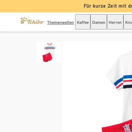
Für kurze Zeit mit d
Themenwelten
Kaffee
Damen
Herren
Kin