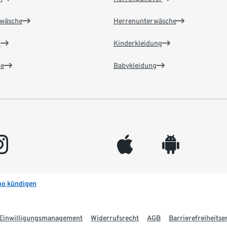
wäsche
Herrenunterwäsche
n
Kinderkleidung
e
Babykleidung
gram
appleinc
android
bo kündigen
Einwilligungsmanagement
Widerrufsrecht
AGB
Barrierefreiheitse