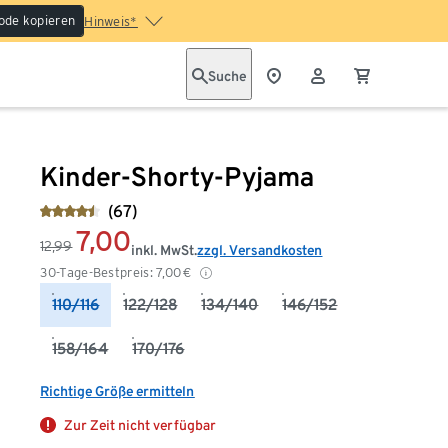
ode kopieren
Hinweis*
Suche
Kinder-Shorty-Pyjama
(67)
7,00
12,99
inkl. MwSt.
zzgl. Versandkosten
30-Tage-Bestpreis:
7,00
€
110/116
122/128
134/140
146/152
158/164
170/176
Richtige Größe ermitteln
Zur Zeit nicht verfügbar