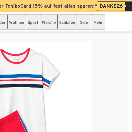
er TchiboCard 15% auf fast alles sparen!*
DANKE26
C
der
Wohnen
Sport
Wäsche
Schlafen
Sale
Mehr