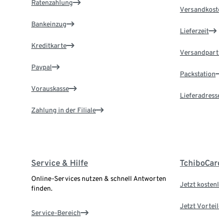
Ratenzahlung
Versandkost
Bankeinzug
Lieferzeit
Kreditkarte
Versandpart
Paypal
Packstation
Vorauskasse
Lieferadress
Zahlung in der Filiale
Service & Hilfe
TchiboCar
Online-Services nutzen & schnell Antworten
Jetzt kostenl
finden.
Jetzt Vortei
Service-Bereich