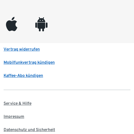
appleinc
android
Vertrag widerrufen
Mobilfunkvertrag kündigen
Kaffee-Abo kündigen
Service & Hilfe
Impressum
Datenschutz und Sicherheit