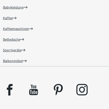
Babykleidung
Kaffee
Kaffeemaschinen
Bettwäsche
Sportgeräte
Balkonmöbel
facebook
youtube
pinterest
instagram