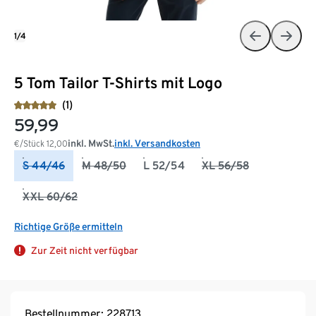
1/4
5 Tom Tailor T-Shirts mit Logo
(1)
59,99
inkl. MwSt.
inkl. Versandkosten
€/Stück
12,00
S 44/46
M 48/50
L 52/54
XL 56/58
XXL 60/62
Richtige Größe ermitteln
Zur Zeit nicht verfügbar
Bestellnummer: 228713