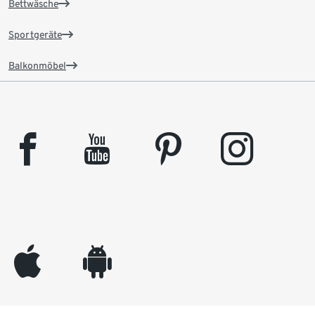
Bettwäsche
Sportgeräte
Balkonmöbel
facebook
youtube
pinterest
instagram
appleinc
android