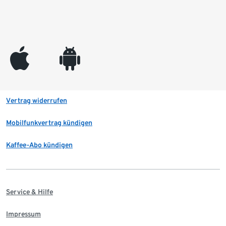
appleinc
android
Vertrag widerrufen
Mobilfunkvertrag kündigen
Kaffee-Abo kündigen
Service & Hilfe
Impressum