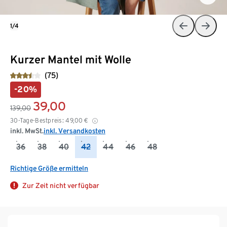
1/4
Kurzer Mantel mit Wolle
(75)
-20%
39,00
139,00
30-Tage-Bestpreis:
49,00
€
inkl. MwSt.
inkl. Versandkosten
36
38
40
42
44
46
48
Richtige Größe ermitteln
Zur Zeit nicht verfügbar