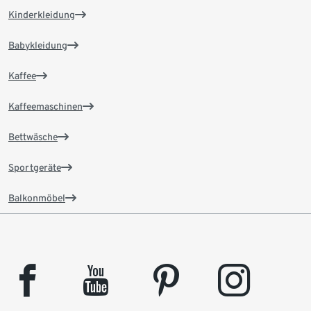
Kinderkleidung
Babykleidung
Kaffee
Kaffeemaschinen
Bettwäsche
Sportgeräte
Balkonmöbel
facebook
youtube
pinterest
instagram