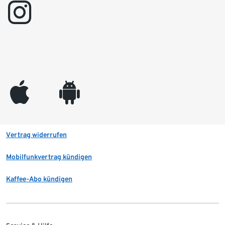
instagram
appleinc
android
Vertrag widerrufen
Mobilfunkvertrag kündigen
Kaffee-Abo kündigen