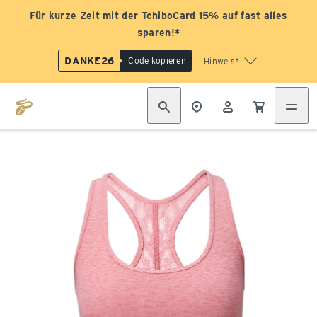
Für kurze Zeit mit der TchiboCard 15% auf fast alles
sparen!*
DANKE26
Code kopieren
Hinweis*