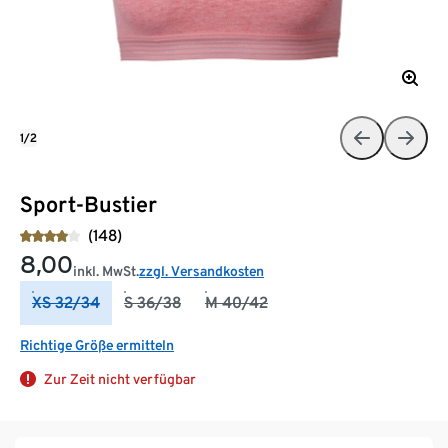
1/2
Sport-Bustier
(148)
8,00
inkl. MwSt.
zzgl. Versandkosten
XS 32/34
S 36/38
M 40/42
Richtige Größe ermitteln
Zur Zeit nicht verfügbar