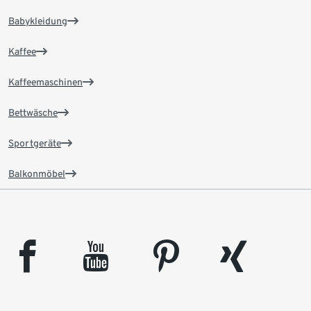
Babykleidung
Kaffee
Kaffeemaschinen
Bettwäsche
Sportgeräte
Balkonmöbel
facebook
youtube
pinterest
xing