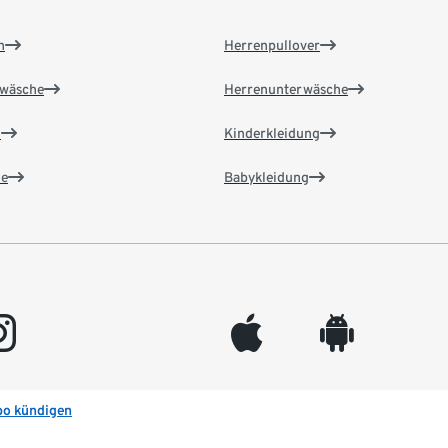
n
Herrenpullover
wäsche
Herrenunterwäsche
n
Kinderkleidung
e
Babykleidung
gram
appleinc
android
bo kündigen