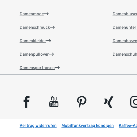
Damenmode
Damenbluse
Damenschmuck
Damenunter
Damenkleider
Damenhose
Damenpullover
Damenschuh
Damensporthosen
facebook
youtube
pinterest
xing
insta
Vertrag widerrufen
Mobilfunkvertrag kündigen
Kaffee-A