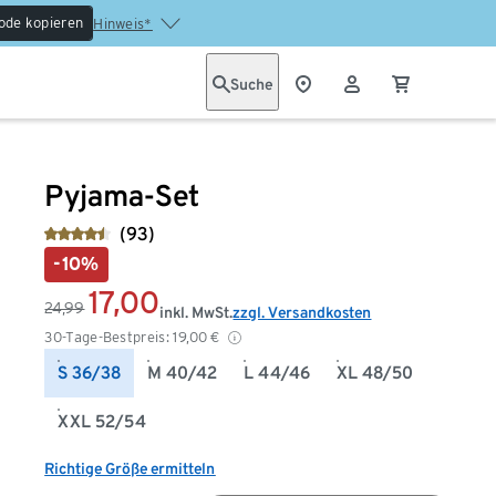
ode kopieren
Hinweis*
Suche
Pyjama-Set
(93)
-10%
17,00
24,99
inkl. MwSt.
zzgl. Versandkosten
30-Tage-Bestpreis:
19,00
€
S 36/38
M 40/42
L 44/46
XL 48/50
XXL 52/54
Richtige Größe ermitteln