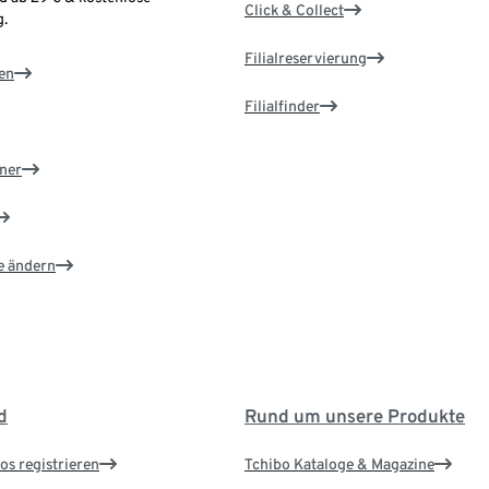
Click & Collect
.
Filialreservierung
en
Filialfinder
ner
e ändern
d
Rund um unsere Produkte
os registrieren
Tchibo Kataloge & Magazine