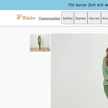
Für kurze Zeit mit d
Themenwelten
Kaffee
Damen
Herren
Kin