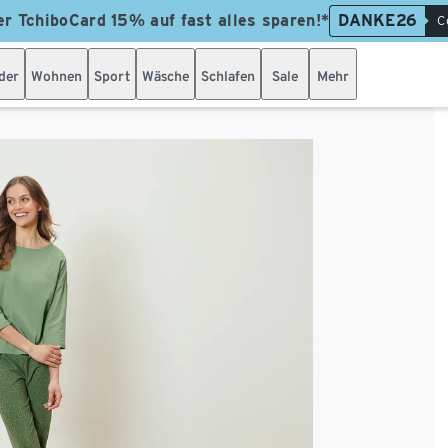
er TchiboCard 15% auf fast alles sparen!*
DANKE26
C
der
Wohnen
Sport
Wäsche
Schlafen
Sale
Mehr