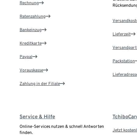
Rechnung
Rücksendung
Ratenzahlung
Versandkost
Bankeinzug
Lieferzeit
Kreditkarte
Versandpart
Paypal
Packstation
Vorauskasse
Lieferadress
Zahlung in der Filiale
Service & Hilfe
TchiboCar
Online-Services nutzen & schnell Antworten
Jetzt kostenl
finden.