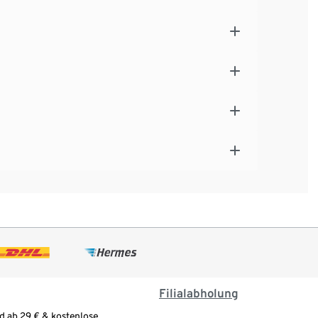
Filialabholung
d ab 29 € & kostenlose