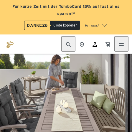
Für kurze Zeit mit der TchiboCard 15% auf fast alles
sparen!*
DANKE26
Code kopieren
Hinweis*