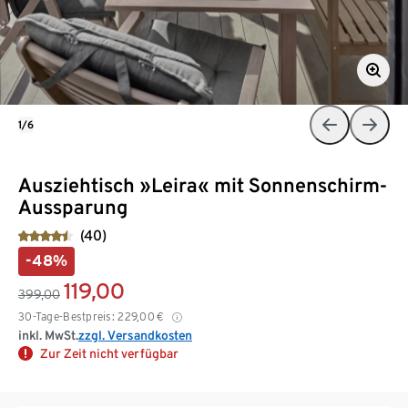
1/6
Ausziehtisch »Leira« mit Sonnenschirm-
Aussparung
(40)
-48%
119,00
399,00
30-Tage-Bestpreis:
229,00
€
inkl. MwSt.
zzgl. Versandkosten
Zur Zeit nicht verfügbar