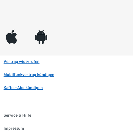
appleinc
android
Vertrag widerrufen
Mobilfunkvertrag kündigen
Kaffee-Abo kündigen
Service & Hilfe
Impressum