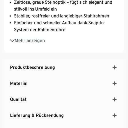
Zeitlose, graue Steinoptik – fügt sich elegant und
stilvoll ins Umfeld ein
Stabiler, rostfreier und langlebiger Stahlrahmen
Einfacher und schneller Aufbau dank Snap-In-
System der Rahmenrohre
Inkl. robuster Poolfolie und Leiter zum einfachen
Mehr anzeigen
Ein- und Ausstieg
Inkl. leistungsstarker SkimmerPlus-Filterpumpe
SFX600 samt Filterpatrone
Mit Abschöpftechnologie zum Entfernen von
Produktbeschreibung
Oberflächenablagerungen und Filtern des Wassers
Material
Qualität
Lieferung & Rücksendung