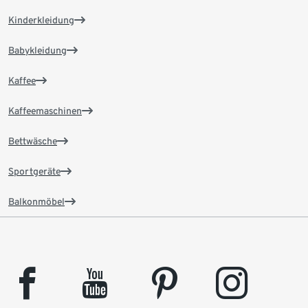
Kinderkleidung
Babykleidung
Kaffee
Kaffeemaschinen
Bettwäsche
Sportgeräte
Balkonmöbel
facebook
youtube
pinterest
instagram