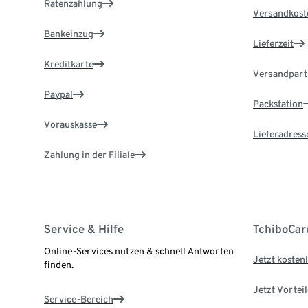
Ratenzahlung
Versandkost
Bankeinzug
Lieferzeit
Kreditkarte
Versandpart
Paypal
Packstation
Vorauskasse
Lieferadress
Zahlung in der Filiale
Service & Hilfe
TchiboCar
Online-Services nutzen & schnell Antworten
Jetzt kostenl
finden.
Jetzt Vortei
Service-Bereich