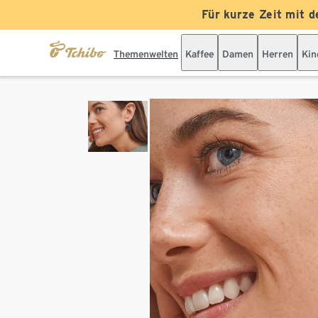
Für kurze Zeit mit d
Themenwelten
Kaffee
Damen
Herren
Kin