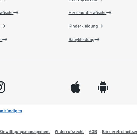
wäsche
Herrenunterwäsche
n
Kinderkleidung
e
Babykleidung
gram
appleinc
android
bo kündigen
Einwilligungsmanagement
Widerrufsrecht
AGB
Barrierefreiheitse