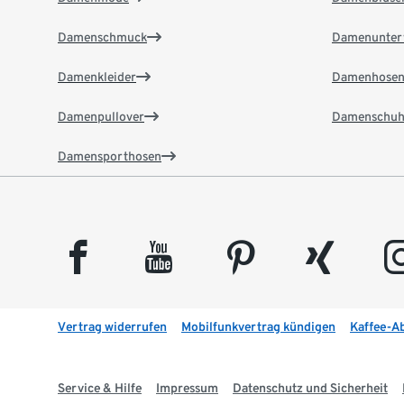
Damenschmuck
Damenunter
Damenkleider
Damenhose
Damenpullover
Damenschuh
Damensporthosen
facebook
youtube
pinterest
xing
insta
Vertrag widerrufen
Mobilfunkvertrag kündigen
Kaffee-A
Service & Hilfe
Impressum
Datenschutz und Sicherheit