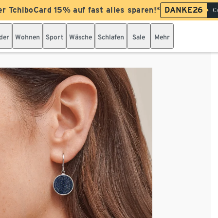
er TchiboCard 15% auf fast alles sparen!*
DANKE26
C
der
Wohnen
Sport
Wäsche
Schlafen
Sale
Mehr