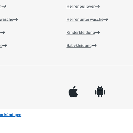
n
Herrenpullover
wäsche
Herrenunterwäsche
n
Kinderkleidung
e
Babykleidung
appleinc
android
bo kündigen