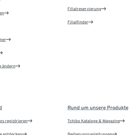
Filialreservierung
en
Filialfinder
ner
e ändern
d
Rund um unsere Produkte
os registrieren
Tchibo Kataloge & Magazine
le entdecken
Bedienungsanleitungen