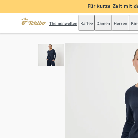
Für kurze Zeit mit d
Themenwelten
Kaffee
Damen
Herren
Kin