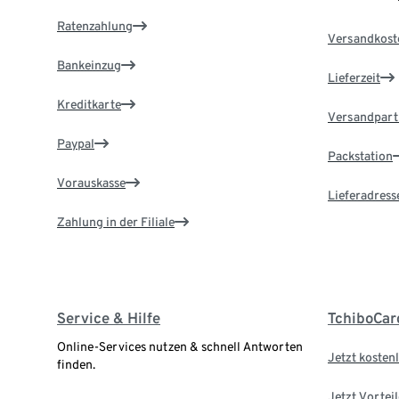
Ratenzahlung
Versandkost
Bankeinzug
Lieferzeit
Kreditkarte
Versandpart
Paypal
Packstation
Vorauskasse
Lieferadress
Zahlung in der Filiale
Service & Hilfe
TchiboCar
Online-Services nutzen & schnell Antworten
Jetzt kostenl
finden.
Jetzt Vortei