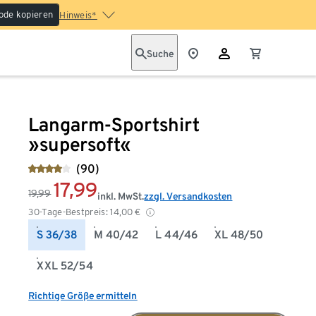
ode kopieren
Hinweis*
Suche
Langarm-Sportshirt
»supersoft«
(90)
17,99
19,99
inkl. MwSt.
zzgl. Versandkosten
30-Tage-Bestpreis:
14,00
€
S 36/38
M 40/42
L 44/46
XL 48/50
XXL 52/54
Richtige Größe ermitteln