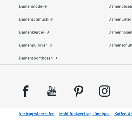
Damenmode
Damenbluse
Damenschmuck
Damenunter
Damenkleider
Damenhose
Damenpullover
Damenschuh
Damensporthosen
facebook
youtube
pinterest
instagram
Vertrag widerrufen
Mobilfunkvertrag kündigen
Kaffee-A