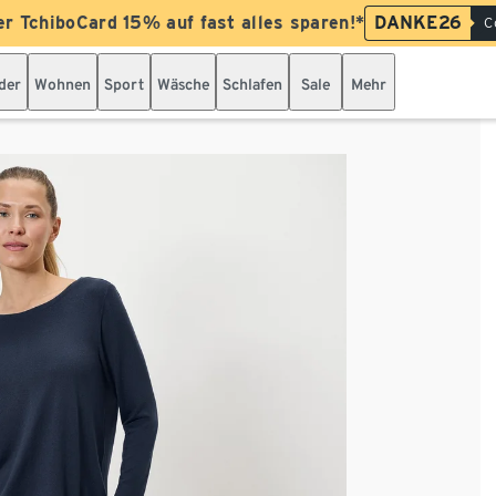
er TchiboCard 15% auf fast alles sparen!*
DANKE26
C
der
Wohnen
Sport
Wäsche
Schlafen
Sale
Mehr