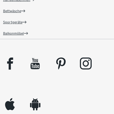
Bettwäsche
Sportgeräte
Balkonmöbel
facebook
youtube
pinterest
instagram
appleinc
android