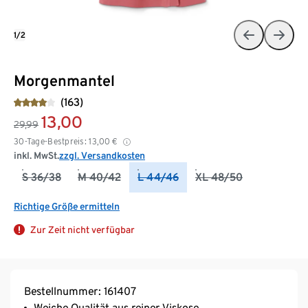
1/2
Morgenmantel
(163)
13,00
29,99
30-Tage-Bestpreis:
13,00
€
inkl. MwSt.
zzgl. Versandkosten
S 36/38
M 40/42
L 44/46
XL 48/50
Richtige Größe ermitteln
Zur Zeit nicht verfügbar
Bestellnummer: 161407
Weiche Qualität aus reiner Viskose