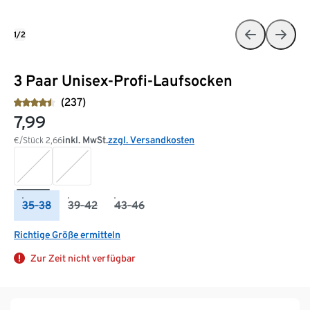
1/2
3 Paar Unisex-Profi-Laufsocken
(237)
7,99
inkl. MwSt.
zzgl. Versandkosten
€/Stück
2,66
35-38
39-42
43-46
Richtige Größe ermitteln
Zur Zeit nicht verfügbar