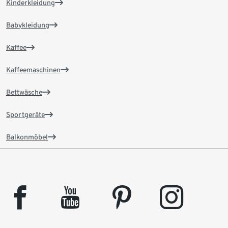
Kinderkleidung
Babykleidung
Kaffee
Kaffeemaschinen
Bettwäsche
Sportgeräte
Balkonmöbel
facebook
youtube
pinterest
instagram