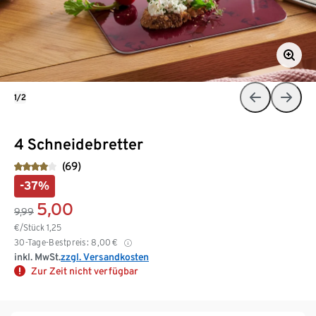
1/2
4 Schneidebretter
(69)
-37%
5,00
9,99
€/Stück
1,25
30-Tage-Bestpreis:
8,00
€
inkl. MwSt.
zzgl. Versandkosten
Zur Zeit nicht verfügbar