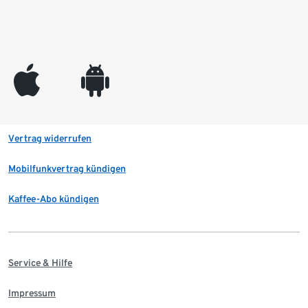
appleinc
android
Vertrag widerrufen
Mobilfunkvertrag kündigen
Kaffee-Abo kündigen
Service & Hilfe
Impressum