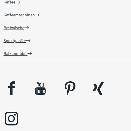
Kaffee
Kaffeemaschinen
Bettwäsche
Sportgeräte
Balkonmöbel
facebook
youtube
pinterest
xing
instagram