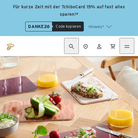
Für kurze Zeit mit der TchiboCard 15% auf fast alles
sparen!*
DANKE26
Code kopieren
Hinweis*