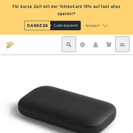
Für kurze Zeit mit der TchiboCard 15% auf fast alles
sparen!*
DANKE26
Code kopieren
Hinweis*