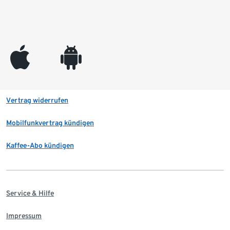
appleinc
android
Vertrag widerrufen
Mobilfunkvertrag kündigen
Kaffee-Abo kündigen
Service & Hilfe
Impressum