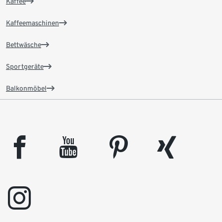
Kaffee
Kaffeemaschinen
Bettwäsche
Sportgeräte
Balkonmöbel
facebook
youtube
pinterest
xing
instagram