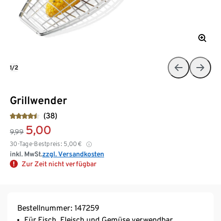
1/2
Grillwender
(38)
5,00
9,99
30-Tage-Bestpreis:
5,00
€
inkl. MwSt.
zzgl. Versandkosten
Zur Zeit nicht verfügbar
Bestellnummer: 147259
Für Fisch, Fleisch und Gemüse verwendbar