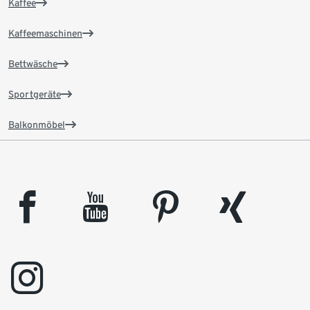
Kaffee
Kaffeemaschinen
Bettwäsche
Sportgeräte
Balkonmöbel
facebook
youtube
pinterest
xing
instagram