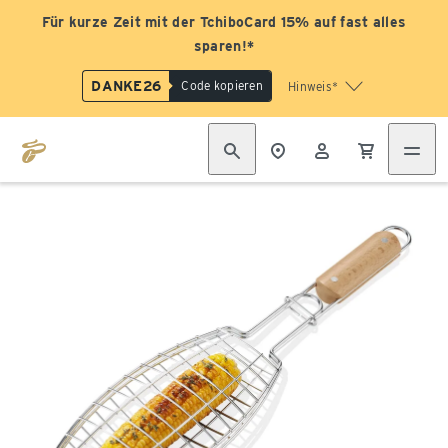
Für kurze Zeit mit der TchiboCard 15% auf fast alles
sparen!*
DANKE26
Code kopieren
Hinweis*