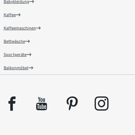
Babykleidung
Kaffee
Kaffeemaschinen
Bettwäsche
Sportgeräte
Balkonmöbel
facebook
youtube
pinterest
instagram