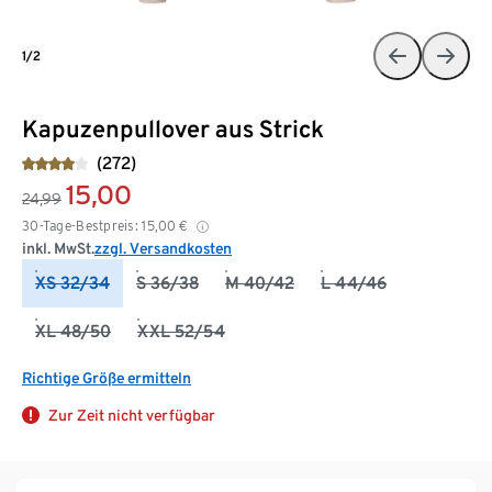
1/2
Kapuzenpullover aus Strick
(272)
15,00
24,99
30-Tage-Bestpreis:
15,00
€
inkl. MwSt.
zzgl. Versandkosten
XS 32/34
S 36/38
M 40/42
L 44/46
XL 48/50
XXL 52/54
Richtige Größe ermitteln
Zur Zeit nicht verfügbar