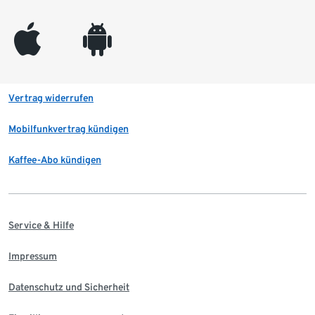
appleinc
android
Vertrag widerrufen
Mobilfunkvertrag kündigen
Kaffee-Abo kündigen
Service & Hilfe
Impressum
Datenschutz und Sicherheit