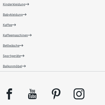
Kinderkleidung
Babykleidung
Kaffee
Kaffeemaschinen
Bettwäsche
Sportgeräte
Balkonmöbel
facebook
youtube
pinterest
instagram