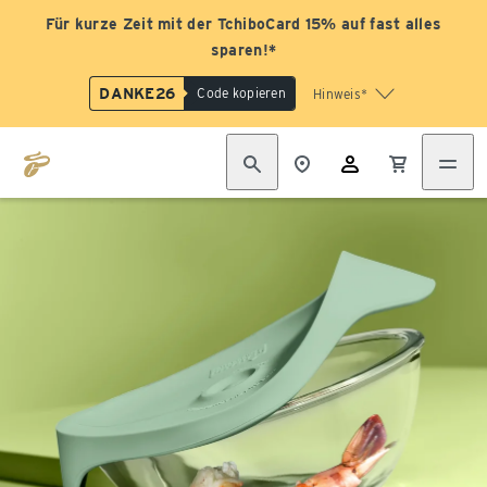
Für kurze Zeit mit der TchiboCard 15% auf fast alles
sparen!*
DANKE26
Code kopieren
Hinweis*