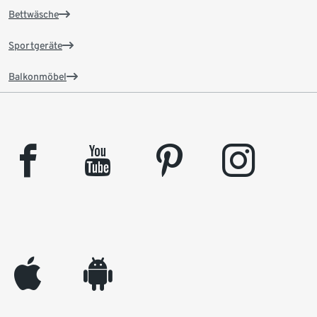
Bettwäsche
Sportgeräte
Balkonmöbel
facebook
youtube
pinterest
instagram
appleinc
android