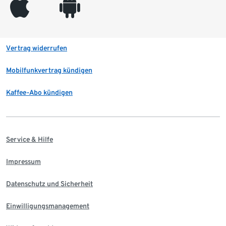
appleinc
android
Vertrag widerrufen
Mobilfunkvertrag kündigen
Kaffee-Abo kündigen
Service & Hilfe
Impressum
Datenschutz und Sicherheit
Einwilligungsmanagement