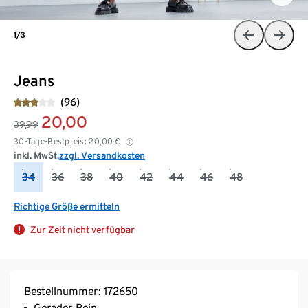
1/3
Jeans
(96)
20,00
39,99
30-Tage-Bestpreis:
20,00
€
inkl. MwSt.
zzgl. Versandkosten
34
36
38
40
42
44
46
48
Richtige Größe ermitteln
Zur Zeit nicht verfügbar
Bestellnummer: 172650
Gerades Bein