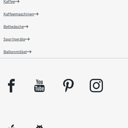
Kaffee
Kaffeemaschinen
Bettwäsche
Sportgeräte
Balkonmöbel
facebook
youtube
pinterest
instagram