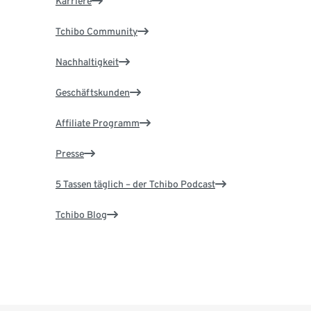
Karriere
Tchibo Community
Nachhaltigkeit
Geschäftskunden
Affiliate Programm
Presse
5 Tassen täglich – der Tchibo Podcast
Tchibo Blog