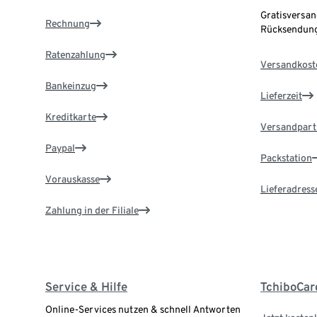
Gratisversan
Rechnung
Rücksendung
Ratenzahlung
Versandkost
Bankeinzug
Lieferzeit
Kreditkarte
Versandpart
Paypal
Packstation
Vorauskasse
Lieferadress
Zahlung in der Filiale
Service & Hilfe
TchiboCar
Online-Services nutzen & schnell Antworten