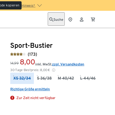
ode kopieren
Hinweis*
Suche
Sport-Bustier
(173)
8,00
14,99
inkl. MwSt.
zzgl. Versandkosten
30-Tage-Bestpreis:
8,00
€
XS 32/34
S 36/38
M 40/42
L 44/46
Richtige Größe ermitteln
Zur Zeit nicht verfügbar