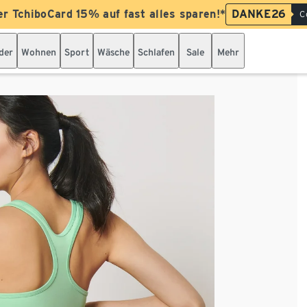
er TchiboCard 15% auf fast alles sparen!*
DANKE26
C
der
Wohnen
Sport
Wäsche
Schlafen
Sale
Mehr