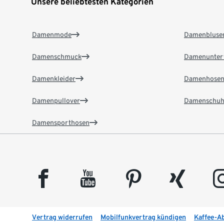
Unsere beliebtesten Kategorien
Damenmode
Damenbluse
Damenschmuck
Damenunter
Damenkleider
Damenhose
Damenpullover
Damenschuh
Damensporthosen
facebook
youtube
pinterest
xing
insta
Vertrag widerrufen
Mobilfunkvertrag kündigen
Kaffee-A