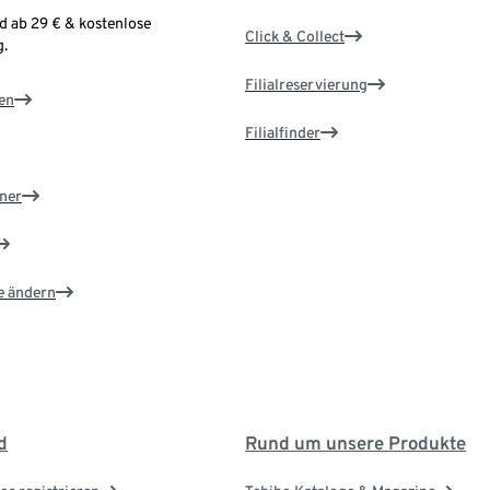
d ab 29 € & kostenlose
Click & Collect
.
Filialreservierung
en
Filialfinder
ner
e ändern
d
Rund um unsere Produkte