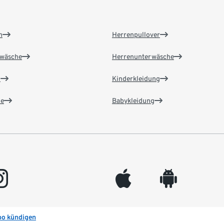
n
Herrenpullover
wäsche
Herrenunterwäsche
n
Kinderkleidung
e
Babykleidung
gram
appleinc
android
bo kündigen