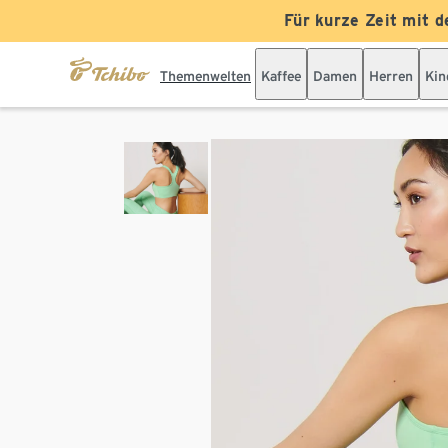
Für kurze Zeit mit d
Themenwelten
Kaffee
Damen
Herren
Kin