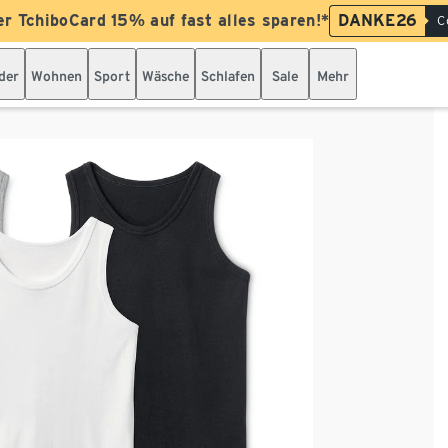
er TchiboCard 15% auf fast alles sparen!*
DANKE26
C
der
Wohnen
Sport
Wäsche
Schlafen
Sale
Mehr