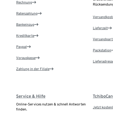
Rechnung
Rücksendung
Ratenzahlung
Versandkost
Bankeinzug
Lieferzeit
Kreditkarte
Versandpart
Paypal
Packstation
Vorauskasse
Lieferadress
Zahlung in der Filiale
Service & Hilfe
TchiboCar
Online-Services nutzen & schnell Antworten
Jetzt kostenl
finden.