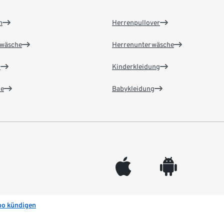
n
Herrenpullover
wäsche
Herrenunterwäsche
n
Kinderkleidung
e
Babykleidung
appleinc
android
bo kündigen