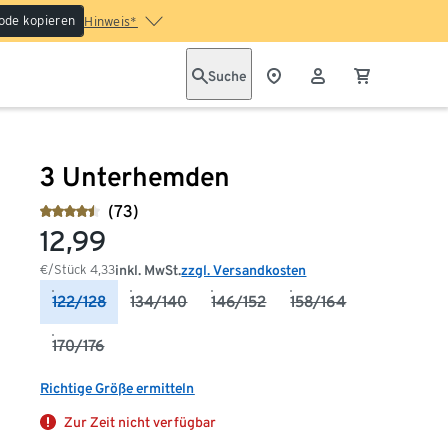
ode kopieren
Hinweis*
Suche
3 Unterhemden
(73)
12,99
€/Stück
4,33
inkl. MwSt.
zzgl. Versandkosten
122/128
134/140
146/152
158/164
170/176
Richtige Größe ermitteln
Zur Zeit nicht verfügbar