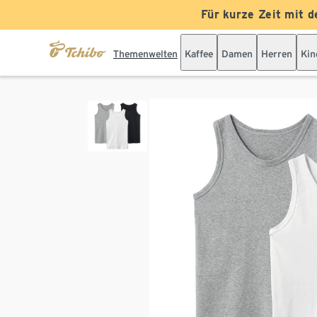
Für kurze Zeit mit d
Themenwelten
Kaffee
Damen
Herren
Kin