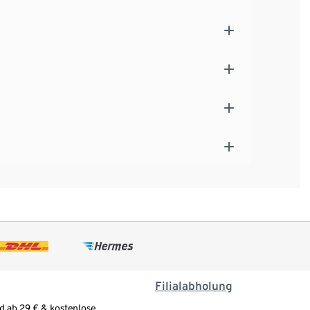
Filialabholung
d ab 29 € & kostenlose