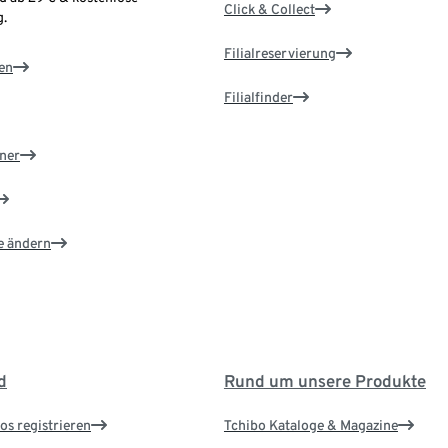
Click & Collect
.
Filialreservierung
en
Filialfinder
ner
e ändern
d
Rund um unsere Produkte
os registrieren
Tchibo Kataloge & Magazine