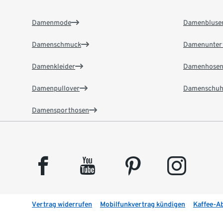
Damenmode
Damenbluse
Damenschmuck
Damenunter
Damenkleider
Damenhose
Damenpullover
Damenschuh
Damensporthosen
facebook
youtube
pinterest
instagram
Vertrag widerrufen
Mobilfunkvertrag kündigen
Kaffee-A