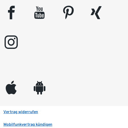
facebook
youtube
pinterest
xing
instagram
appleinc
android
Vertrag widerrufen
Mobilfunkvertrag kündigen