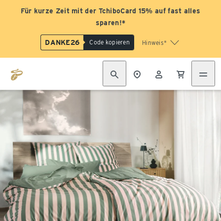
Für kurze Zeit mit der TchiboCard 15% auf fast alles
sparen!*
DANKE26
Code kopieren
Hinweis*