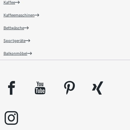
Kaffee
Kaffeemaschinen
Bettwäsche
Sportgeräte
Balkonmöbel
facebook
youtube
pinterest
xing
instagram