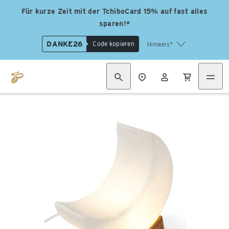
Für kurze Zeit mit der TchiboCard 15% auf fast alles
sparen!*
DANKE26
Code kopieren
Hinweis*