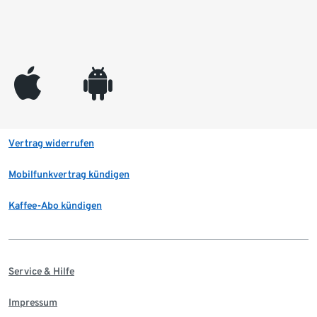
appleinc
android
Vertrag widerrufen
Mobilfunkvertrag kündigen
Kaffee-Abo kündigen
Service & Hilfe
Impressum