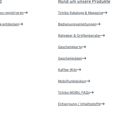
d
Rund um unsere Produkte
os registrieren
Tchibo Kataloge & Magazine
le entdecken
Bedienungsanleitungen
Ratgeber & Größenberater
Geschenkkarte
Geschenkideen
Kaffee-Wiki
Mobilfunklexikon
Tchibo MOBIL FAQs
Entsorgung / Inhaltsstoffe