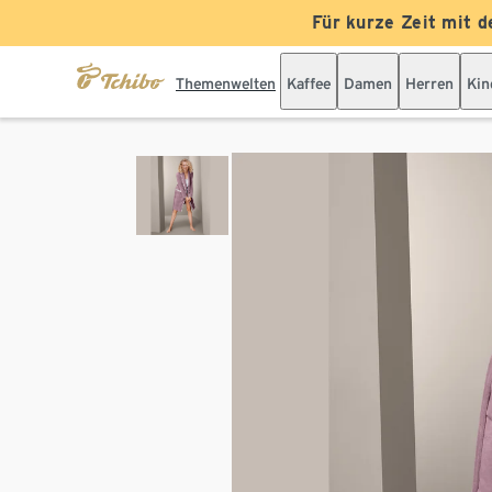
Für kurze Zeit mit d
Themenwelten
Kaffee
Damen
Herren
Kin