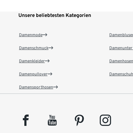
Unsere beliebtesten Kategorien
Damenmode
Damenbluse
Damenschmuck
Damenunter
Damenkleider
Damenhose
Damenpullover
Damenschuh
Damensporthosen
facebook
youtube
pinterest
instagram