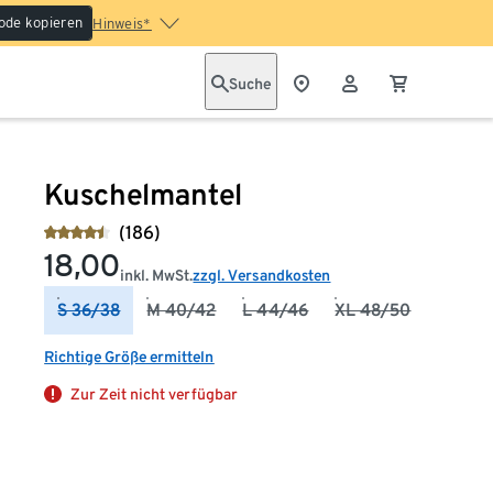
ode kopieren
Hinweis*
Suche
Kuschelmantel
(186)
18,00
inkl. MwSt.
zzgl. Versandkosten
S 36/38
M 40/42
L 44/46
XL 48/50
Richtige Größe ermitteln
Zur Zeit nicht verfügbar