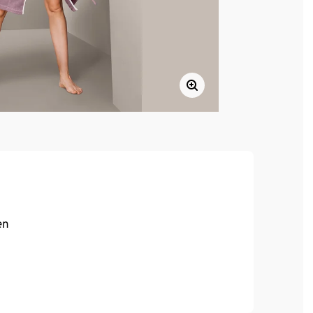
en
rgenmantel