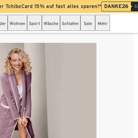
er TchiboCard 15% auf fast alles sparen!*
DANKE26
C
der
Wohnen
Sport
Wäsche
Schlafen
Sale
Mehr