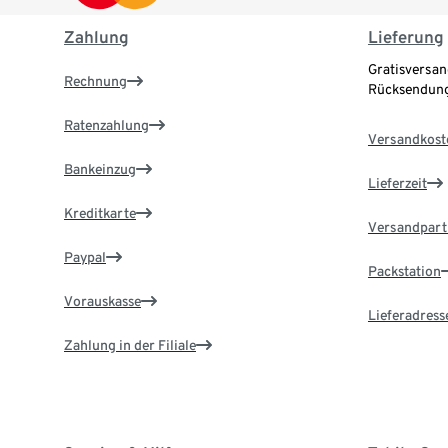
Zahlung
Lieferung
Gratisversan
Rechnung
Rücksendung
Ratenzahlung
Versandkost
Bankeinzug
Lieferzeit
Kreditkarte
Versandpart
Paypal
Packstation
Vorauskasse
Lieferadress
Zahlung in der Filiale