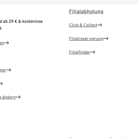
Filialabholung
d ab 29 € & kostenlose
Click & Collect
.
Filialreservierung
en
Filialfinder
ner
e ändern