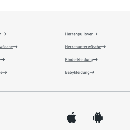
n
Herrenpullover
wäsche
Herrenunterwäsche
n
Kinderkleidung
e
Babykleidung
appleinc
android