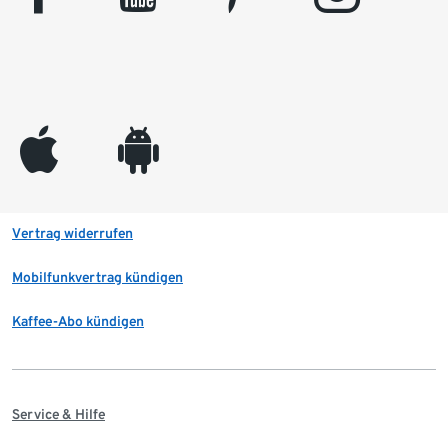
appleinc
android
Vertrag widerrufen
Mobilfunkvertrag kündigen
Kaffee-Abo kündigen
Service & Hilfe