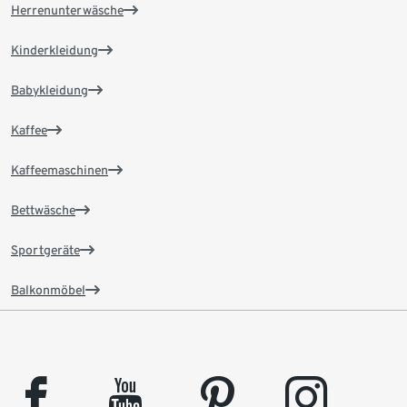
Herrenunterwäsche
Kinderkleidung
Babykleidung
Kaffee
Kaffeemaschinen
Bettwäsche
Sportgeräte
Balkonmöbel
facebook
youtube
pinterest
instagram