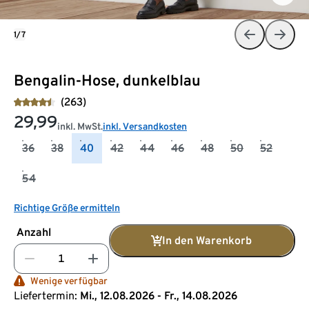
1/7
Bengalin-Hose, dunkelblau
(263)
29,99
inkl. MwSt.
inkl. Versandkosten
36
38
40
42
44
46
48
50
52
54
Richtige Größe ermitteln
Anzahl
In den Warenkorb
Wenige verfügbar
Liefertermin:
Mi., 12.08.2026 - Fr., 14.08.2026