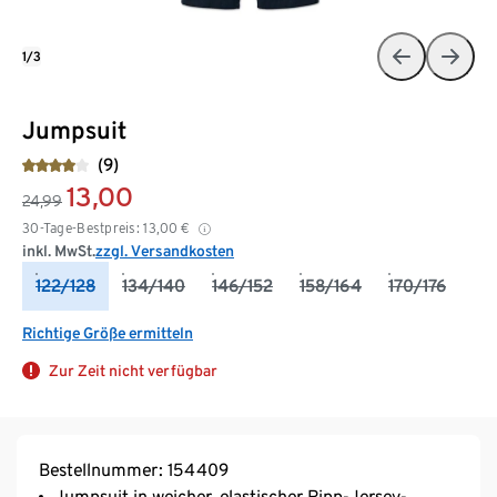
1/3
Jumpsuit
(9)
13,00
24,99
30-Tage-Bestpreis:
13,00
€
inkl. MwSt.
zzgl. Versandkosten
122/128
134/140
146/152
158/164
170/176
Richtige Größe ermitteln
Zur Zeit nicht verfügbar
Bestellnummer: 154409
Jumpsuit in weicher, elastischer Ripp-Jersey-