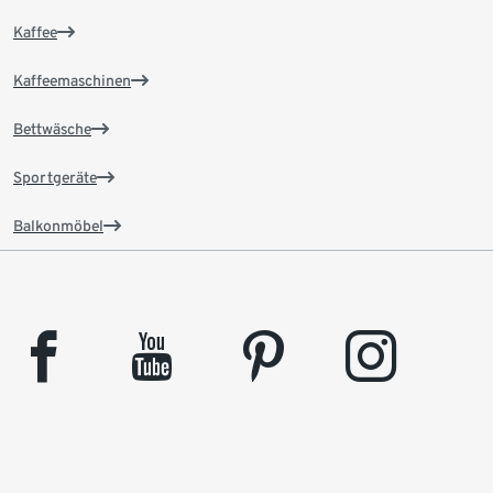
Kaffee
Kaffeemaschinen
Bettwäsche
Sportgeräte
Balkonmöbel
facebook
youtube
pinterest
instagram