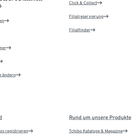
Click & Collect
.
Filialreservierung
en
Filialfinder
ner
e ändern
d
Rund um unsere Produkte
os registrieren
Tchibo Kataloge & Magazine