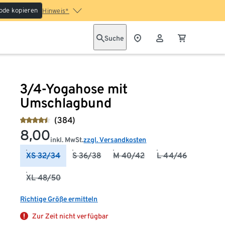
ode kopieren
Hinweis*
Suche
3/4-Yogahose mit
Umschlagbund
(384)
8,00
inkl. MwSt.
zzgl. Versandkosten
XS 32/34
S 36/38
M 40/42
L 44/46
XL 48/50
Richtige Größe ermitteln
Zur Zeit nicht verfügbar