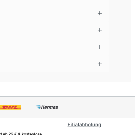
Filialabholung
d ab 29 € & kostenlose