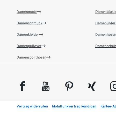
Damenmode
Damenbluse
Damenschmuck
Damenunter
Damenkleider
Damenhose
Damenpullover
Damenschuh
Damensporthosen
facebook
youtube
pinterest
xing
insta
Vertrag widerrufen
Mobilfunkvertrag kündigen
Kaffee-A