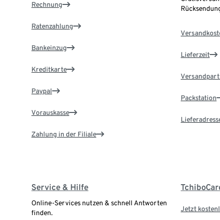
Rechnung
Rücksendung
Ratenzahlung
Versandkost
Bankeinzug
Lieferzeit
Kreditkarte
Versandpart
Paypal
Packstation
Vorauskasse
Lieferadress
Zahlung in der Filiale
Service & Hilfe
TchiboCar
Online-Services nutzen & schnell Antworten
Jetzt kostenl
finden.