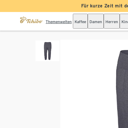
Für kurze Zeit mit d
Themenwelten
Kaffee
Damen
Herren
Kin