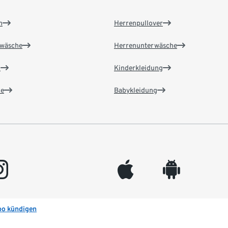
n
Herrenpullover
wäsche
Herrenunterwäsche
n
Kinderkleidung
e
Babykleidung
gram
appleinc
android
bo kündigen