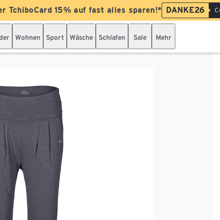
er TchiboCard 15% auf fast alles sparen!*
DANKE26
C
der
Wohnen
Sport
Wäsche
Schlafen
Sale
Mehr