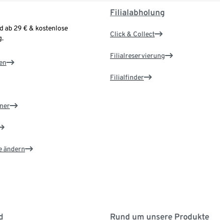
Filialabholung
d ab 29 € & kostenlose
Click & Collect
.
Filialreservierung
en
Filialfinder
ner
e ändern
d
Rund um unsere Produkte