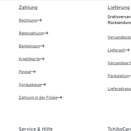
Zahlung
Lieferung
Gratisversan
Rechnung
Rücksendung
Ratenzahlung
Versandkost
Bankeinzug
Lieferzeit
Kreditkarte
Versandpart
Paypal
Packstation
Vorauskasse
Lieferadress
Zahlung in der Filiale
Service & Hilfe
TchiboCar