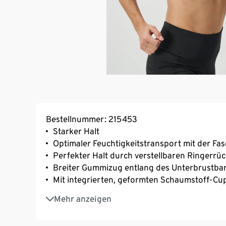
Bestellnummer: 215453
Starker Halt
Optimaler Feuchtigkeitstransport mit der 
Perfekter Halt durch verstellbaren Ringerrü
Breiter Gummizug entlang des Unterbrustba
Mit integrierten, geformten Schaumstoff-Cu
Extraweicher, 3-fach verstellbarer Softseal
Mehr anzeigen
Mit Markenelasthan: formbeständig, perfekter