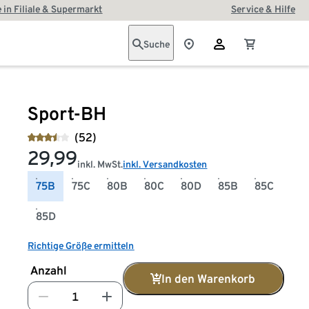
 in Filiale & Supermarkt
Service & Hilfe
Suche
Sport-BH
(52)
29,99
inkl. MwSt.
inkl. Versandkosten
75B
75C
80B
80C
80D
85B
85C
85D
Richtige Größe ermitteln
Anzahl
In den Warenkorb