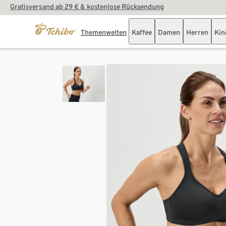
Gratisversand ab 29 € & kostenlose Rücksendung
Themenwelten
Kaffee
Damen
Herren
Kin