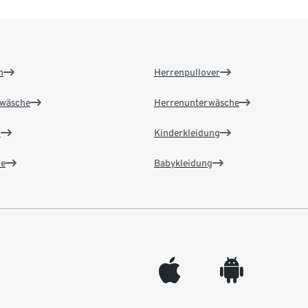
n
Herrenpullover
wäsche
Herrenunterwäsche
n
Kinderkleidung
e
Babykleidung
appleinc
android