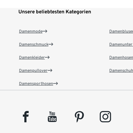
Unsere beliebtesten Kategorien
Damenmode
Damenbluse
Damenschmuck
Damenunter
Damenkleider
Damenhose
Damenpullover
Damenschuh
Damensporthosen
facebook
youtube
pinterest
instagram