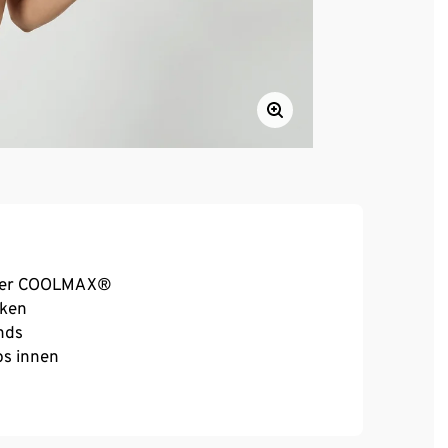
Faser COOLMAX®
cken
nds
ps innen
®-Häkchenverschluss
 Sitz bei voller Bewegungsfreiheit