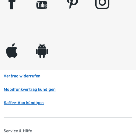
facebook
youtube
pinterest
instagram
appleinc
android
Vertrag widerrufen
Mobilfunkvertrag kündigen
Kaffee-Abo kündigen
Service & Hilfe