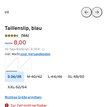
1/2
Taillenslip, blau
(166)
8,00
14,99
30-Tage-Bestpreis:
8,00
€
inkl. MwSt.
zzgl. Versandkosten
S 36/38
M 40/42
L 44/46
XL 48/50
XXL 52/54
Richtige Größe ermitteln
Zur Zeit nicht verfügbar