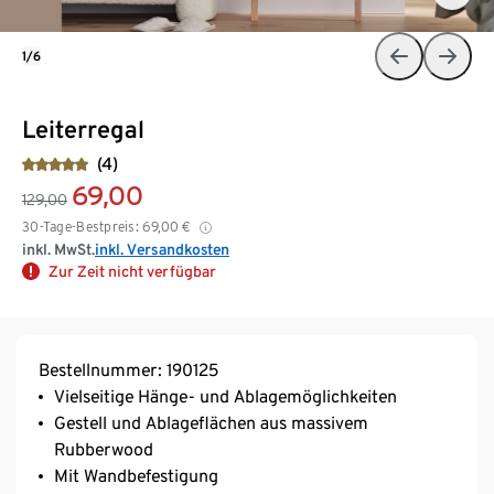
1/6
Leiterregal
(4)
69,00
129,00
30-Tage-Bestpreis:
69,00
€
inkl. MwSt.
inkl. Versandkosten
Zur Zeit nicht verfügbar
Bestellnummer: 190125
Vielseitige Hänge- und Ablagemöglichkeiten
Gestell und Ablageflächen aus massivem
Rubberwood
Mit Wandbefestigung