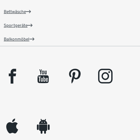
Bettwäsche
Sportgeräte
Balkonmöbel
facebook
youtube
pinterest
instagram
appleinc
android